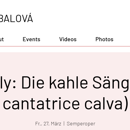
BALOVÁ
ut
Events
Videos
Photos
lly: Die kahle Säng
cantatrice calva)
Fr., 27. März
  |  
Semperoper