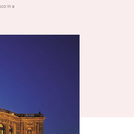
co in a