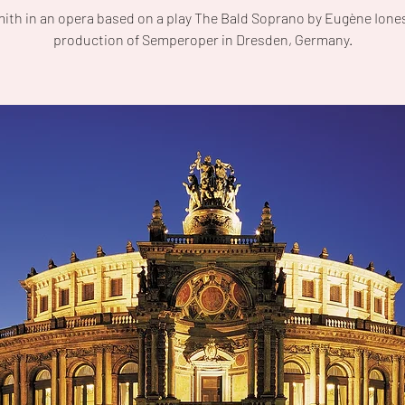
mith in an opera based on a play The Bald Soprano by Eugène Iones
production of Semperoper in Dresden, Germany.