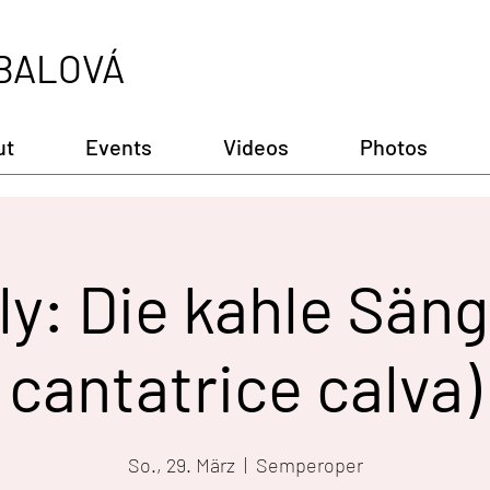
BALOVÁ
ut
Events
Videos
Photos
lly: Die kahle Säng
cantatrice calva)
So., 29. März
  |  
Semperoper