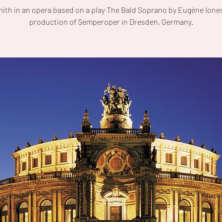
mith in an opera based on a play The Bald Soprano by Eugène Iones
production of Semperoper in Dresden, Germany.